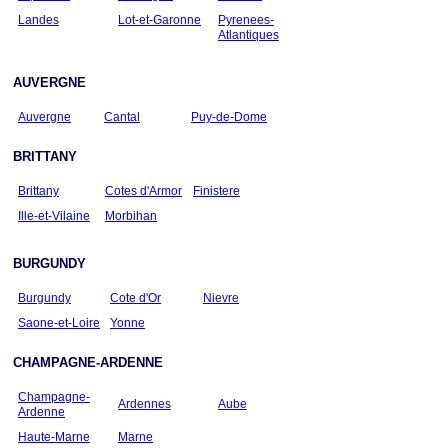
Landes
Lot-et-Garonne
Pyrenees-
Atlantiques
AUVERGNE
Auvergne
Cantal
Puy-de-Dome
BRITTANY
Brittany
Cotes d'Armor
Finistere
Ille-et-Vilaine
Morbihan
BURGUNDY
Burgundy
Cote d'Or
Nievre
Saone-et-Loire
Yonne
CHAMPAGNE-ARDENNE
Champagne-
Ardennes
Aube
Ardenne
Haute-Marne
Marne