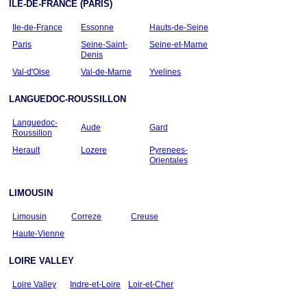
ILE-DE-FRANCE (PARIS)
Ile-de-France
Essonne
Hauts-de-Seine
Paris
Seine-Saint-
Seine-et-Marne
Denis
Val-d'Oise
Val-de-Marne
Yvelines
LANGUEDOC-ROUSSILLON
Languedoc-
Aude
Gard
Roussillon
Herault
Lozere
Pyrenees-
Orientales
LIMOUSIN
Limousin
Correze
Creuse
Haute-Vienne
LOIRE VALLEY
Loire Valley
Indre-et-Loire
Loir-et-Cher