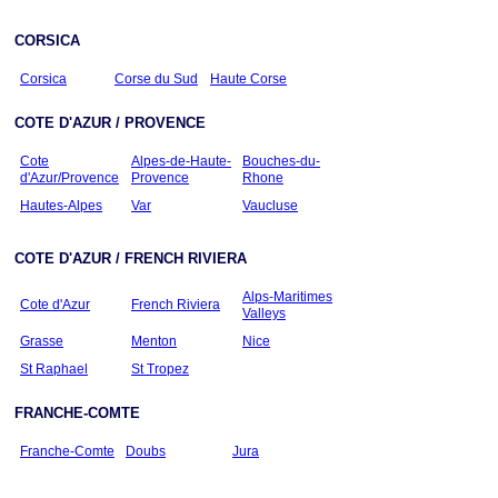
CORSICA
Corsica
Corse du Sud
Haute Corse
COTE D'AZUR / PROVENCE
Cote
Alpes-de-Haute-
Bouches-du-
d'Azur/Provence
Provence
Rhone
Hautes-Alpes
Var
Vaucluse
COTE D'AZUR / FRENCH RIVIERA
Alps-Maritimes
Cote d'Azur
French Riviera
Valleys
Grasse
Menton
Nice
St Raphael
St Tropez
FRANCHE-COMTE
Franche-Comte
Doubs
Jura