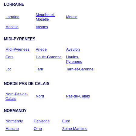
LORRAINE
Meurthe-et-
Lorraine
Meuse
Moselle
Moselle
Vosges
MIDI-PYRENEES
Midi-Pyrenees
Ariege
Aveyron
Gers
Haute-Garonne
Hautes-
Pyrenees
Lot
Tarn
Tarn-et-Garonne
NORDE PAS DE CALAIS
Nord-Pas-de-
Nord
Pas-de-Calais
Calais
NORMANDY
Normandy
Calvados
Eure
Manche
Orne
Seine-Maritime