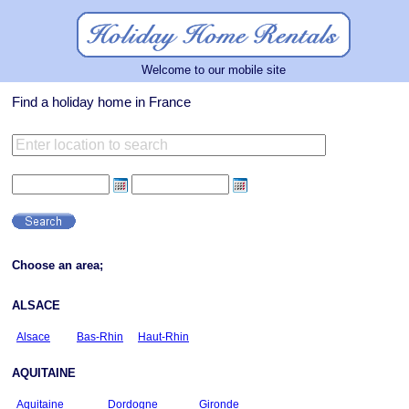
Welcome to our mobile site
Find a holiday home in France
Choose an area;
ALSACE
Alsace
Bas-Rhin
Haut-Rhin
AQUITAINE
Aquitaine
Dordogne
Gironde