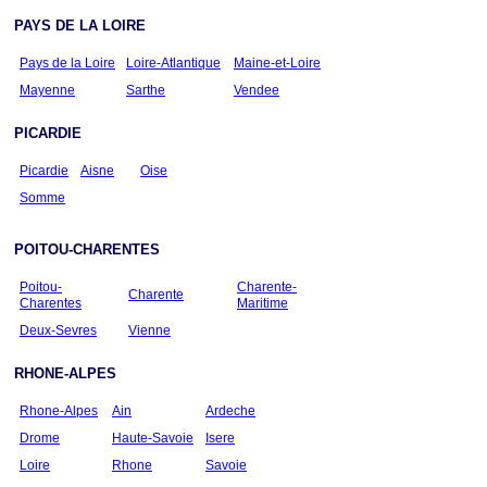
PAYS DE LA LOIRE
Pays de la Loire
Loire-Atlantique
Maine-et-Loire
Mayenne
Sarthe
Vendee
PICARDIE
Picardie
Aisne
Oise
Somme
POITOU-CHARENTES
Poitou-
Charente-
Charente
Charentes
Maritime
Deux-Sevres
Vienne
RHONE-ALPES
Rhone-Alpes
Ain
Ardeche
Drome
Haute-Savoie
Isere
Loire
Rhone
Savoie