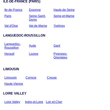
ILE-DE-FRANCE (PARIS)
Ile-de-France
Essonne
Hauts-de-Seine
Paris
Seine-Saint-
Seine-et-Marne
Denis
Val-d'Oise
Val-de-Marne
Yvelines
LANGUEDOC-ROUSSILLON
Languedoc-
Aude
Gard
Roussillon
Herault
Lozere
Pyrenees-
Orientales
LIMOUSIN
Limousin
Correze
Creuse
Haute-Vienne
LOIRE VALLEY
Loire Valley
Indre-et-Loire
Loir-et-Cher