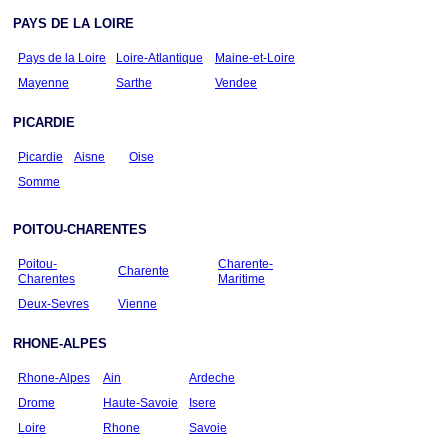
PAYS DE LA LOIRE
Pays de la Loire
Loire-Atlantique
Maine-et-Loire
Mayenne
Sarthe
Vendee
PICARDIE
Picardie
Aisne
Oise
Somme
POITOU-CHARENTES
Poitou-
Charente-
Charente
Charentes
Maritime
Deux-Sevres
Vienne
RHONE-ALPES
Rhone-Alpes
Ain
Ardeche
Drome
Haute-Savoie
Isere
Loire
Rhone
Savoie